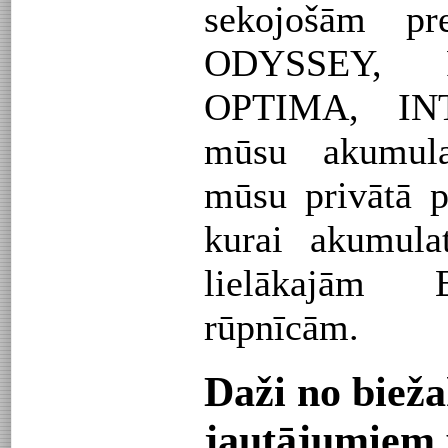
sekojošām p
ODYSSEY, 
OPTIMA, INT
mūsu akumula
mūsu privātā p
kurai akumula
lielākajām 
rūpnīcām.
Daži no biež
jautājumiem 