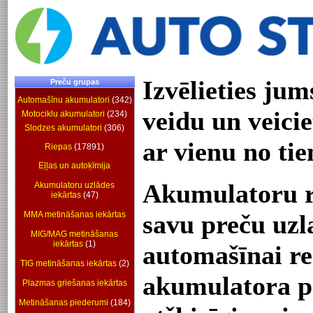
Izvēlieties ju
Preču grupas
Automašīnu akumulatori
(342)
veidu un veici
Motociklu akumulatori
(234)
Slodzes akumulatori
(306)
ar vienu no ti
Riepas
(17891)
Eļļas un autoķīmija
Akumulatoru ra
Akumulatoru uzlādes
iekārtas
(47)
MMA metināšanas iekārtas
savu preču uzl
MIG/MAG metināšanas
iekārtas
(1)
automašīnai r
TIG metināšanas iekārtas
(2)
akumulatora p
Plazmas griešanas iekārtas
Metināšanas piederumi
(184)