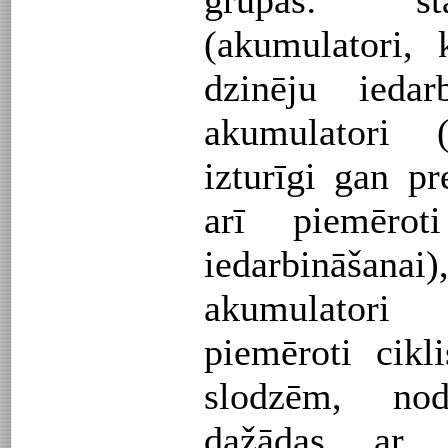
grupās: sta
(akumulatori,
dzinēju iedarb
akumulatori 
izturīgi gan p
arī piemērot
iedarbināšanai)
akumulatori
piemēroti cikl
slodzēm, nod
dažādas ar e