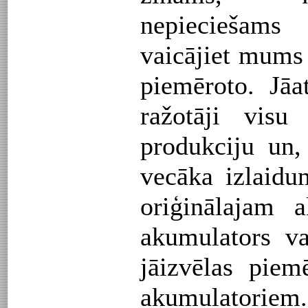
nepieciešam
vaicājiet mums
piemēroto. Jāa
ražotāji visu
produkciju un,
vecāka izlaidu
oriģinālajam 
akumulators v
jāizvēlas piem
akumulatoriem