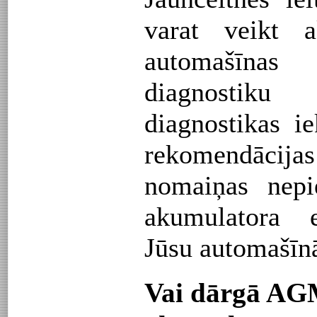
varat veikt 
automašīna
diagnosti
diagnostikas 
rekomendāci
nomaiņas nepi
akumulatora e
Jūsu automašīnā 
Vai dārgā AG