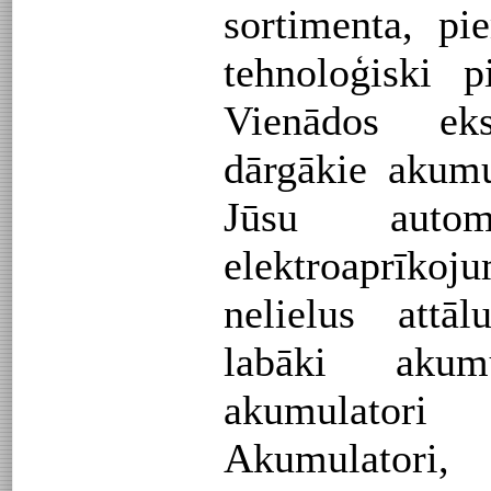
sortimenta, p
tehnoloģiski p
Vienādos eksp
dārgākie akumu
Jūsu auto
elektroaprīkoj
nelielus attā
labāki akum
akumulatori
Akumulator