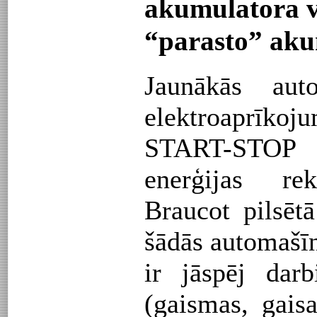
akumulatora vi
“parasto” ak
Jaunākās aut
elektroaprīkoju
START-STOP 
enerģijas rek
Braucot pilsēt
šādās automašī
ir jāspēj darb
(gaismas, gais