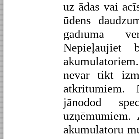
uz ādas vai acīs
ūdens daudzum
gadīumā vēr
Nepieļaujiet 
akumulatoriem.
nevar tikt iz
atkritumiem. 
jānodod speci
uzņēmumiem. A
akumulatoru m