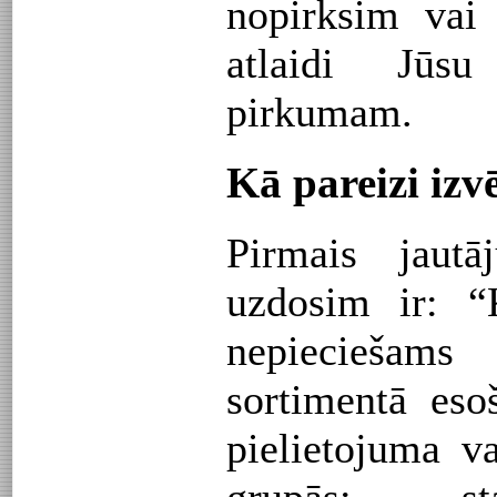
nopirksim vai 
atlaidi Jūs
pirkumam.
Kā pareizi izv
Pirmais jau
uzdosim ir: 
nepieciešams
sortimentā eso
pielietojuma va