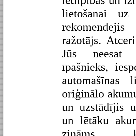
ietilpības un i
lietošanai uz
rekomendēji
ražotājs. Atcer
Jūs neesat 
īpašnieks, iesp
automašīnas l
oriģinālo akumu
un uzstādījis
un lētāku aku
zināms, k