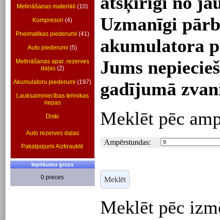
atšķirīgi no j
Metināšanas materiāli
(10)
Uzmanīgi pārba
Kompresori
(4)
Pneimatikas piederumi
(41)
akumulatora p
Auto piederumi
(5)
Jums nepiecie
Metināšanas apar. rezerves
daļas
(2)
Akumulatoru piederumi
(197)
gadījumā zvani
Lauksaimniecības tehnikas
riepas
Meklēt pēc am
Diski
Auto rezerves daļas
Ampērstundas:
Pakalpojumi Aizkrauklē
Iepirkumu grozs
0 preces
Meklēt pēc izm