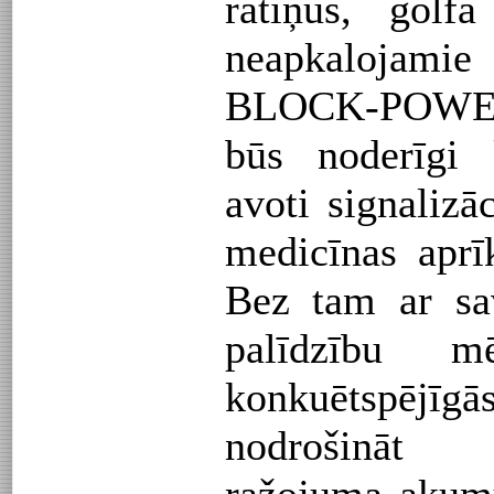
ratiņus, golf
neapkalojami
BLOCK-POW
būs noderīgi 
avoti signaliz
medicīnas apr
Bez tam ar sa
palīdzību 
konkuētspē
nodrošināt 
ražojuma akumu