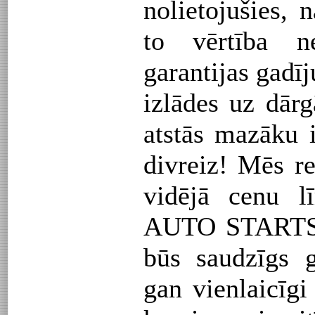
nolietojušies, 
to vērtība n
garantijas gadī
izlādes uz dār
atstās mazāku 
divreiz! Mēs r
vidējā cenu l
AUTO STARTS
būs saudzīgs 
gan vienlaicīgi