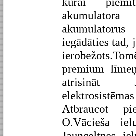
kurai piemi
akumulatora
akumulatoru
iegādāties tad, 
ierobežots.Tom
premium līmeņ
atrisināt 
elektrosistēmas
Atbraucot 
O.Vācieša iel
Jaunceltnes i