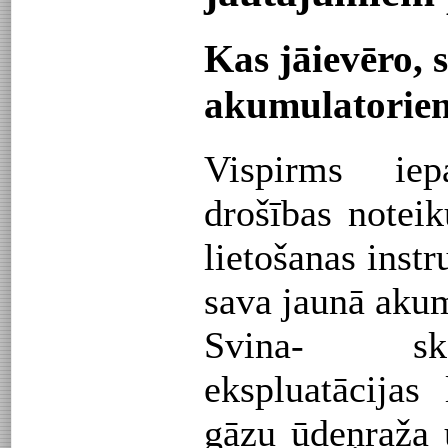
Kas jāievēro, 
akumulatorie
Vispirms iep
drošības note
lietošanas inst
sava jaunā akum
Svina- sk
ekspluatācijas
gāzu ūdeņraža 