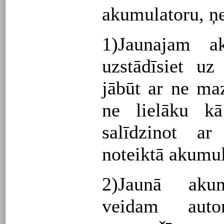
akumulatoru, ņe
1)Jaunajam a
uzstādīsiet uz
jābūt ar ne ma
ne lielāku k
salīdzinot ar
noteiktā akumul
2)Jaunā akum
veidam auto