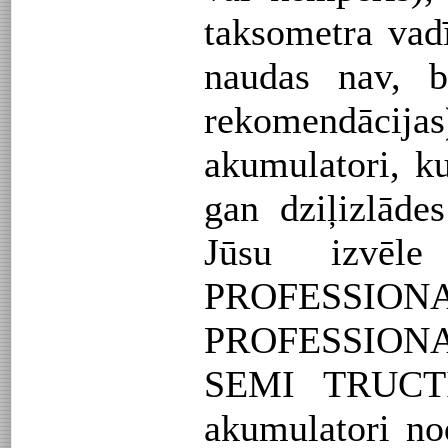
taksometra vad
naudas nav, 
rekomendācij
akumulatori, ku
gan dziļizlāde
Jūsu izvē
PROFESSIO
PROFESSION
SEMI TRUCTI
akumulatori nod