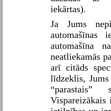
iekārtas).
Ja Jums nepi
automašīnas i
automašīna n
neatliekamās pa
arī citāds spec
līdzeklis, Jums
“parastais” s
Vispareizākais 