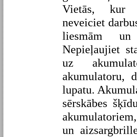
Vietās, kur 
neveiciet darbus
liesmām un 
Nepieļaujiet st
uz akumulat
akumulatoru, d
lupatu. Akumula
sērskābes šķīd
akumulatoriem, 
un aizsargbrill