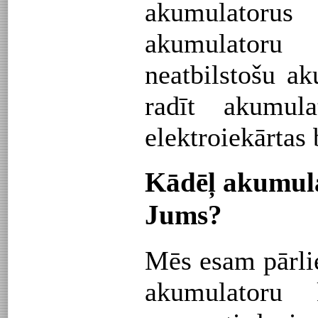
akumulato
akumulator
neatbilstošu ak
radīt akumul
elektroiekārtas
Kādēļ akumula
Jums?
Mēs esam pārlie
akumulatoru 