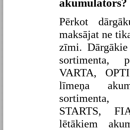
akumulators?
Pērkot dārgāk
maksājat ne tik
zīmi. Dārgāki
sortimenta,
VARTA, OPTI
līmeņa aku
sortimenta
STARTS, FIA
lētākiem aku