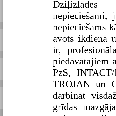
Dziļizlāde
nepieciešami, 
nepieciešams kā
avots ikdienā u
ir, profesionā
piedāvātajiem
PzS, INTACT
TROJAN un O
darbināt visdaž
grīdas mazgāj