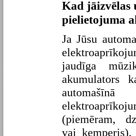
Kad jāizvēlas 
pielietojuma 
Ja Jūsu automaš
elektroaprīko
jaudīga mūzi
akumulators k
automa
elektroaprīkoj
(piemēram, dz
vai kemperis), 