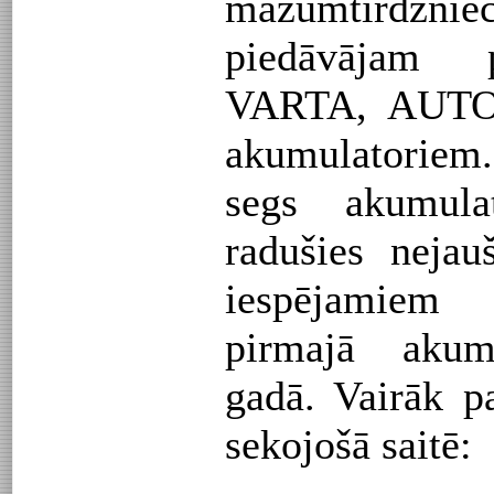
mazumtirdzn
piedāvājam p
VARTA, AUT
akumulatoriem.
segs akumula
radušies neja
iespējamiem
pirmajā akumu
gadā. Vairāk pa
sekojošā saitē: