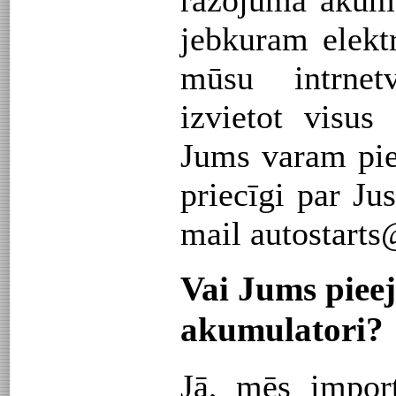
jebkuram elekt
mūsu intrnet
izvietot visu
Jums varam pie
priecīgi par Ju
mail
autostarts
Vai Jums piee
akumulatori?
Jā, mēs impor