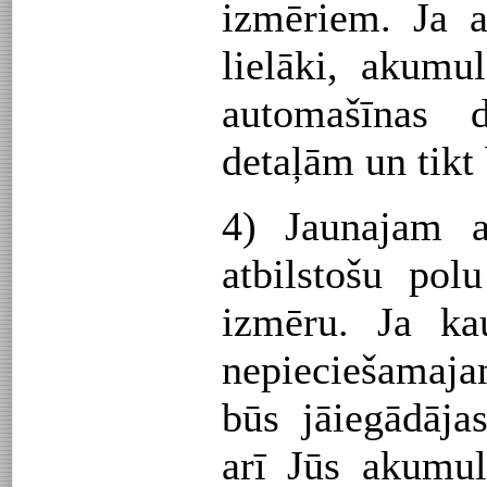
izmēriem. Ja 
lielāki, akumul
automašīnas d
detaļām un tikt 
4) Jaunajam a
atbilstošu pol
izmēru. Ja ka
nepieciešamaj
būs jāiegādāja
arī Jūs akumul