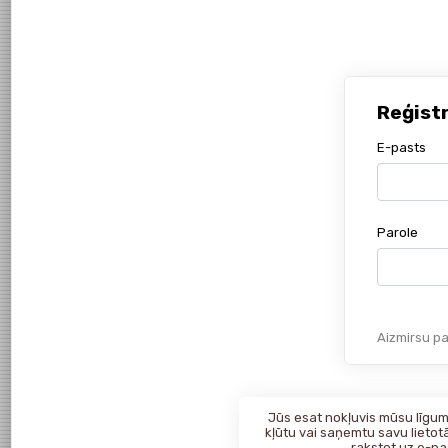
Reģist
E-pasts
Parole
Aizmirsu pa
Jūs esat nokļuvis mūsu līgumk
kļūtu vai saņemtu savu lietotā
rakstot uz
e-pa