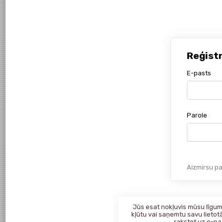
Reģist
E-pasts
Parole
Aizmirsu pa
Jūs esat nokļuvis mūsu līgumk
kļūtu vai saņemtu savu lietotā
rakstot uz
e-pa