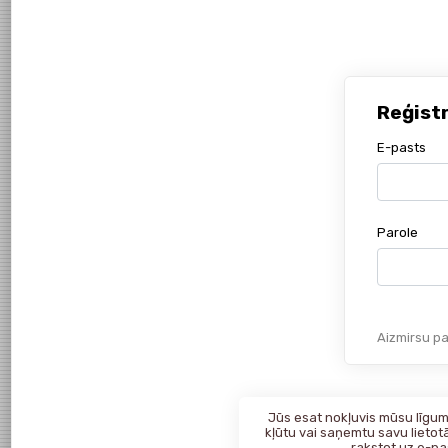
Reģist
E-pasts
Parole
Aizmirsu pa
Jūs esat nokļuvis mūsu līgumk
kļūtu vai saņemtu savu lietotā
rakstot uz
e-pa