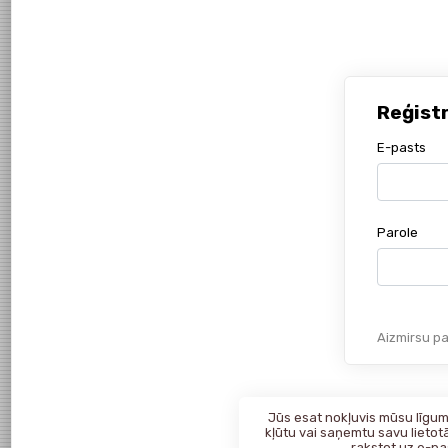
Reģist
E-pasts
Parole
Aizmirsu pa
Jūs esat nokļuvis mūsu līgumk
kļūtu vai saņemtu savu lietotā
rakstot uz
e-pa