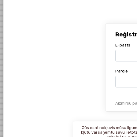
Reģist
E-pasts
Parole
Aizmirsu pa
Jūs esat nokļuvis mūsu līgumk
kļūtu vai saņemtu savu lietotā
rakstot uz
e-pa