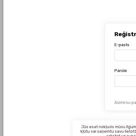
Reģist
E-pasts
Parole
Aizmirsu pa
Jūs esat nokļuvis mūsu līgumk
kļūtu vai saņemtu savu lietotā
rakstot uz
e-pa