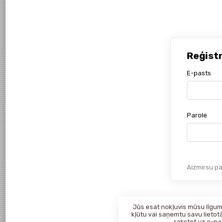
Reģist
E-pasts
Parole
Aizmirsu pa
Jūs esat nokļuvis mūsu līgumk
kļūtu vai saņemtu savu lietotā
rakstot uz
e-pa