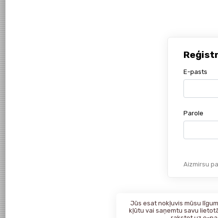
Reģist
E-pasts
Parole
Aizmirsu pa
Jūs esat nokļuvis mūsu līgumk
kļūtu vai saņemtu savu lietotā
rakstot uz
e-pa