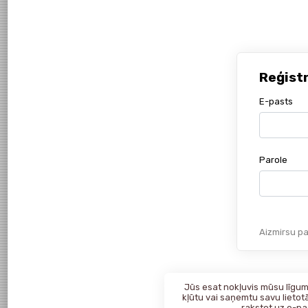
Reģist
E-pasts
Parole
Aizmirsu pa
Jūs esat nokļuvis mūsu līgumk
kļūtu vai saņemtu savu lietotā
rakstot uz
e-pa