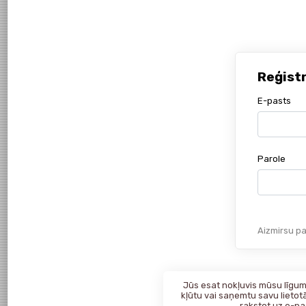
Reģist
E-pasts
Parole
Aizmirsu pa
Jūs esat nokļuvis mūsu līgumk
kļūtu vai saņemtu savu lietotā
rakstot uz
e-pa