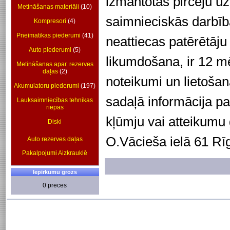
izmantotas pircēju u
Metināšanas materiāli
(10)
saimnieciskās darbī
Kompresori
(4)
Pneimatikas piederumi
(41)
neattiecas patērētāju
Auto piederumi
(5)
likumdošana, ir 12 m
Metināšanas apar. rezerves
daļas
(2)
noteikumi un lietoš
Akumulatoru piederumi
(197)
sadaļā informācija p
Lauksaimniecības tehnikas
riepas
kļūmju vai atteikumu
Diski
O.Vācieša ielā 61 Rī
Auto rezerves daļas
Pakalpojumi Aizkrauklē
Iepirkumu grozs
0 preces