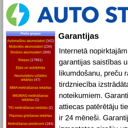
Garantijas
Preču grupas
Automašīnu akumulatori
(342)
Motociklu akumulatori
(234)
Internetā nopirktajā
Slodzes akumulatori
(306)
garantijas saistības
Riepas
(17891)
Eļļas un autoķīmija
likumdošanu, preču ra
Akumulatoru uzlādes
iekārtas
(47)
tirdzniecība izstrādā
MMA metināšanas iekārtas
noteikumiem. Garanti
MIG/MAG metināšanas
iekārtas
(1)
attiecas patērētāju t
TIG metināšanas iekārtas
(2)
ir 24 mēneši. Garanti
Plazmas griešanas iekārtas
Metināšanas piederumi
(184)