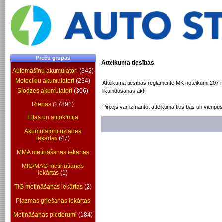
Preču grupas
Atteikuma tiesības
Automašīnu akumulatori
(342)
Motociklu akumulatori
(234)
Atteikuma tiesības reglamentē MK noteikumi 207 n
Slodzes akumulatori
(306)
likumdošanas akti.
Riepas
(17891)
Pircējs var izmantot atteikuma tiesības un vienpus
Eļļas un autoķīmija
Akumulatoru uzlādes
iekārtas
(47)
MMA metināšanas iekārtas
MIG/MAG metināšanas
iekārtas
(1)
TIG metināšanas iekārtas
(2)
Plazmas griešanas iekārtas
Metināšanas piederumi
(184)