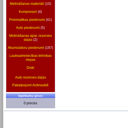
Metināšanas materiāli
(10)
Kompresori
(4)
Pneimatikas piederumi
(41)
Auto piederumi
(5)
Metināšanas apar. rezerves
daļas
(2)
Akumulatoru piederumi
(197)
Lauksaimniecības tehnikas
riepas
Diski
Auto rezerves daļas
Pakalpojumi Aizkrauklē
Iepirkumu grozs
0 preces