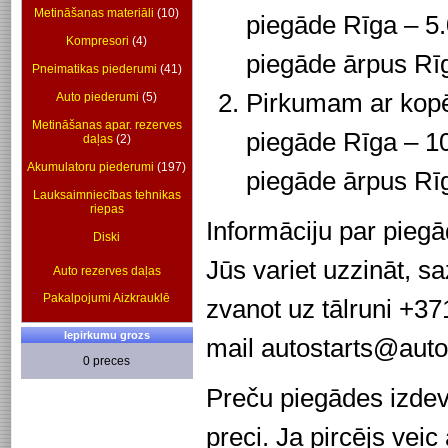
Metināšanas materiāli
(10)
piegāde Rīga – 5.
Kompresori
(4)
piegāde ārpus Rīg
Pneimatikas piederumi
(41)
Pirkumam ar kopē
Auto piederumi
(5)
Metināšanas apar. rezerves
piegāde Rīga – 10
daļas
(2)
Akumulatoru piederumi
(197)
piegāde ārpus Rīg
Lauksaimniecības tehnikas
riepas
Informāciju par pieg
Diski
Jūs variet uzzināt, s
Auto rezerves daļas
Pakalpojumi Aizkrauklē
zvanot uz tālruni +37
Iepirkumu grozs
mail autostarts@autos
0 preces
Preču piegādes izdevu
preci. Ja pircējs ve