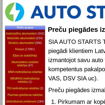
Preču piegādes i
Preču grupas
Automašīnu akumulatori
(342)
Motociklu akumulatori
(234)
SIA AUTO STARTS T
Slodzes akumulatori
(306)
piegādi klientiem Latv
Riepas
(17891)
Eļļas un autoķīmija
izmantojot savu auto t
Akumulatoru uzlādes
iekārtas
(47)
kompetentus pakalpoj
MMA metināšanas iekārtas
VAS, DSV SIA uc).
MIG/MAG metināšanas
iekārtas
(1)
Preču piegādes izma
TIG metināšanas iekārtas
(2)
Plazmas griešanas iekārtas
Pirkumam ar kopē
Metināšanas piederumi
(184)